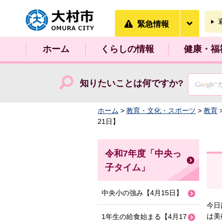
大村市
緊急情
緊急情報
ホーム
くらしの情報
健康・福
知りたいことは何ですか?
ホーム
>
教育・文化・スポーツ
>
教育
21日】
令和7年度「中央っ
子タイム」
中央小の強み【4月15日】
今日
は美
1年生の給食始まる【4月17