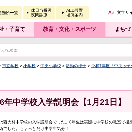
報を開く
休日当番医
AED設置
文字サ
避難所一覧
夜間診療
場所案内
祉・子育て
教育・文化・スポーツ
まちづ
>
市立学校
>
小学校
>
中央小学校
>
活動の様子
>
令和7年度「中央っ子
6年中学校入学説明会【1月21日】
は西大村中学校の入学説明会でした。6年生は実際に中学校の教室で授業
術でした。ちょっとだけ中学生気分！