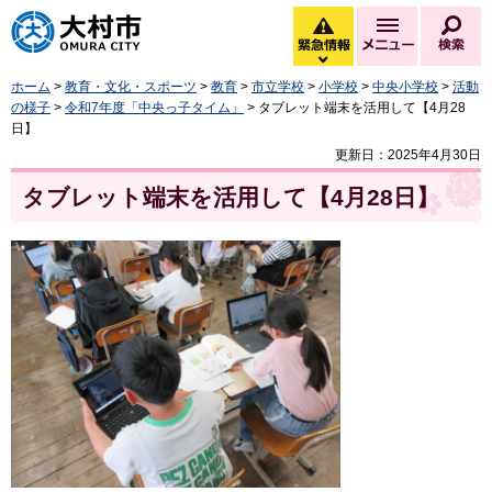
大村市
緊急情報
メニュー
検
緊急情報を開く
ホーム
>
教育・文化・スポーツ
>
教育
>
市立学校
>
小学校
>
中央小学校
>
活動
の様子
>
令和7年度「中央っ子タイム」
> タブレット端末を活用して【4月28
日】
更新日：2025年4月30日
タブレット端末を活用して【4月28日】