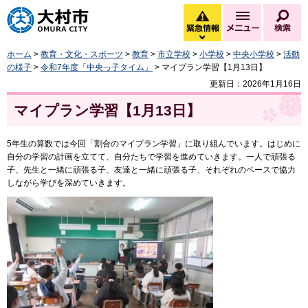
大村市
緊急情報
メニュー
検
緊急情報を開く
ホーム
>
教育・文化・スポーツ
>
教育
>
市立学校
>
小学校
>
中央小学校
>
活動
の様子
>
令和7年度「中央っ子タイム」
> マイプラン学習【1月13日】
更新日：2026年1月16日
マイプラン学習【1月13日】
5年生の算数では今回「割合のマイプラン学習」に取り組んでいます。はじめに
自分の学習の計画を立てて、自分たちで学習を進めていきます。一人で頑張る
子、先生と一緒に頑張る子、友達と一緒に頑張る子、それぞれのペースで協力
しながら学びを深めていきます。