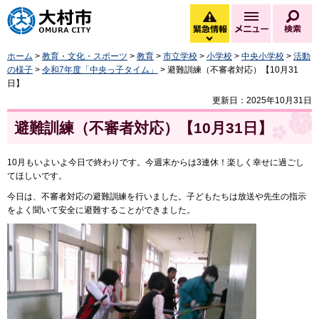
大村市
緊急情報
メニュー
検
緊急情報を開く
ホーム
>
教育・文化・スポーツ
>
教育
>
市立学校
>
小学校
>
中央小学校
>
活動
の様子
>
令和7年度「中央っ子タイム」
> 避難訓練（不審者対応）【10月31
日】
更新日：2025年10月31日
避難訓練（不審者対応）【10月31日】
10月もいよいよ今日で終わりです。今週末からは3連休！楽しく幸せに過ごし
てほしいです。
今日は、不審者対応の避難訓練を行いました。子どもたちは放送や先生の指示
をよく聞いて安全に避難することができました。