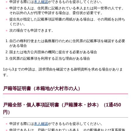
申請する際には
本人確認
ができるものを提示してください。
申請できる人は、住民票に記載されている本人または同一世帯の人です。
それ以外の人が代理で申請する場合は、委任状が必要です。
提出先が指定した記載事項証明書の用紙がある場合は、その用紙をお持ち
ください。
次の場合でも申請できます。
自己の権利行使または義務履行のために住民票の記載事項を確認する必要
がある場合
国または地方公共団体の機関に提出する必要がある場合
住民票の記載事項を利用する正当な理由がある場合
1から3までの申請は、請求理由を確認できる疎明資料を求める場合がありま
す。
戸籍等証明書（本籍地が大村市の人）
戸籍全部・個人事項証明書（戸籍謄本・抄本）（1通450
円）
申請する際には
本人確認
ができるものを提示してください。
申請できる人は、戸籍に記載されている本人、その配偶者および直系親族