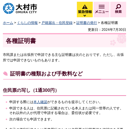
大村市
緊急情報
メニュー
検
緊急情報を開く
ホーム
>
くらしの情報
>
戸籍届出・住民登録
>
証明書の発行
> 各種証明書
更新日：2024年7月30日
各種証明書
市民課または出張所で申請できる主な証明書は次のとおりです。ただし、出張
所では申請できないものもあります。
証明書の種類および手数料など
住民票の写し（1通300円）
申請する際には
本人確認
ができるものを提示してください。
申請できる人は、住民票に記載されている本人または同一世帯の人です。
それ以外の人が代理で申請する場合は、委任状が必要です。
次の場合でも申請できます。