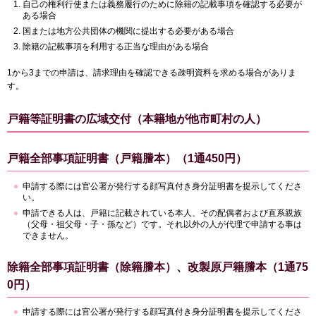
自己の権利行使または義務履行のために除籍の記載事項を確認する必要が
ある場合
国または地方公共団体の機関に提出する必要がある場合
除籍の記載事項を利用する正当な理由がある場合
1から3までの申請は、請求理由を確認できる疎明資料を求める場合がありま
す。
戸籍等証明書の広域交付（本籍地が他市町村の人）
戸籍全部事項証明書（戸籍謄本）（1通450円）
申請する際には官公署が発行する顔写真付き身分証明書を提示してくださ
い。
申請できる人は、戸籍に記載されている本人、その配偶者および直系親族
（父母・祖父母・子・孫など）です。それ以外の人が代理で申請する事は
できません。
除籍全部事項証明書（除籍謄本）、改製原戸籍謄本（1通75
0円）
申請する際には官公署が発行する顔写真付き身分証明書を提示してくださ