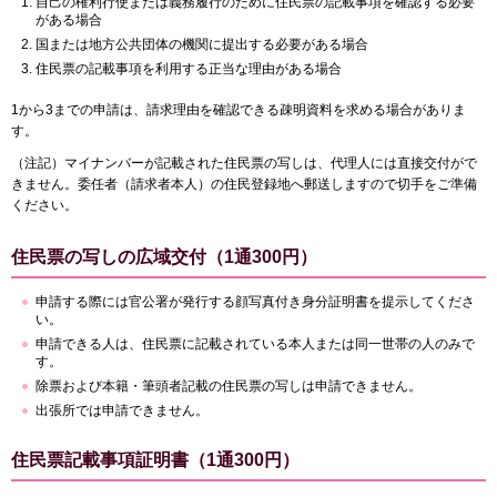
自己の権利行使または義務履行のために住民票の記載事項を確認する必要
がある場合
国または地方公共団体の機関に提出する必要がある場合
住民票の記載事項を利用する正当な理由がある場合
1から3までの申請は、請求理由を確認できる疎明資料を求める場合がありま
す。
（注記）マイナンバーが記載された住民票の写しは、代理人には直接交付がで
きません。委任者（請求者本人）の住民登録地へ郵送しますので切手をご準備
ください。
住民票の写しの広域交付（1通300円）
申請する際には官公署が発行する顔写真付き身分証明書を提示してくださ
い。
申請できる人は、住民票に記載されている本人または同一世帯の人のみで
す。
除票および本籍・筆頭者記載の住民票の写しは申請できません。
出張所では申請できません。
住民票記載事項証明書（1通300円）