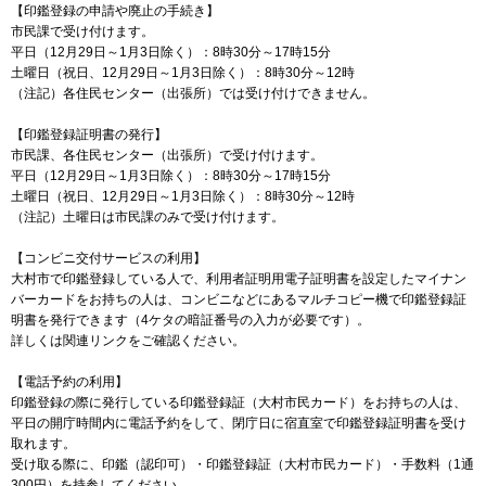
【印鑑登録の申請や廃止の手続き】
市民課で受け付けます。
平日（12月29日～1月3日除く）：8時30分～17時15分
土曜日（祝日、12月29日～1月3日除く）：8時30分～12時
（注記）各住民センター（出張所）では受け付けできません。
【印鑑登録証明書の発行】
市民課、各住民センター（出張所）で受け付けます。
平日（12月29日～1月3日除く）：8時30分～17時15分
土曜日（祝日、12月29日～1月3日除く）：8時30分～12時
（注記）土曜日は市民課のみで受け付けます。
【コンビニ交付サービスの利用】
大村市で印鑑登録している人で、利用者証明用電子証明書を設定したマイナン
バーカードをお持ちの人は、コンビニなどにあるマルチコピー機で印鑑登録証
明書を発行できます（4ケタの暗証番号の入力が必要です）。
詳しくは関連リンクをご確認ください。
【電話予約の利用】
印鑑登録の際に発行している印鑑登録証（大村市民カード）をお持ちの人は、
平日の開庁時間内に電話予約をして、閉庁日に宿直室で印鑑登録証明書を受け
取れます。
受け取る際に、印鑑（認印可）・印鑑登録証（大村市民カード）・手数料（1通
300円）を持参してください。