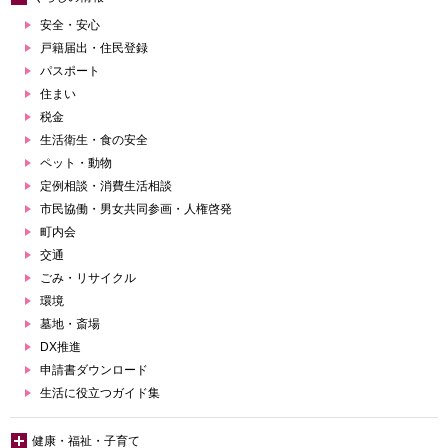
安全・安心
戸籍届出・住民登録
パスポート
住まい
税金
生活衛生・食の安全
ペット・動物
定例相談・消費生活相談
市民協働・男女共同参画・人権啓発
町内会
交通
ごみ・リサイクル
環境
墓地・斎場
DX推進
申請書ダウンロード
生活に役立つガイド集
健康・福祉・子育て