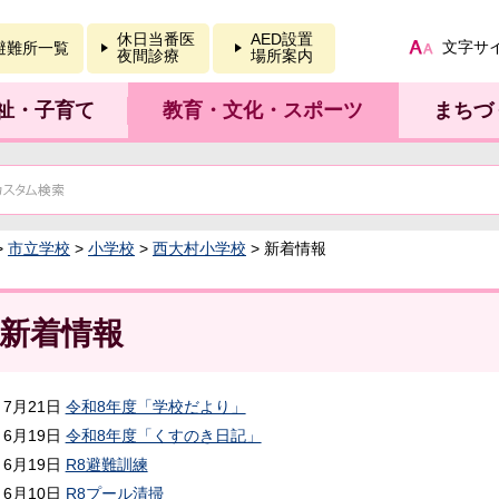
報を開く
休日当番医
AED設置
文字サ
避難所一覧
夜間診療
場所案内
祉・子育て
教育・文化・スポーツ
まちづ
>
市立学校
>
小学校
>
西大村小学校
> 新着情報
新着情報
7月21日
令和8年度「学校だより」
6月19日
令和8年度「くすのき日記」
6月19日
R8避難訓練
6月10日
R8プール清掃