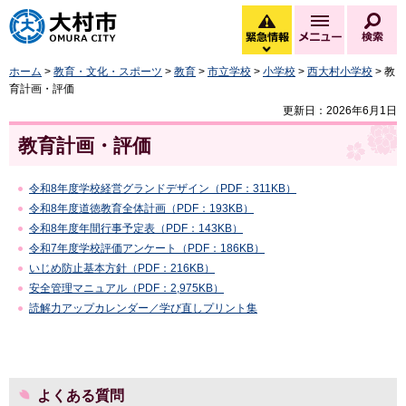
大村市
緊急情報
メニュー
検
緊急情報を開く
ホーム
>
教育・文化・スポーツ
>
教育
>
市立学校
>
小学校
>
西大村小学校
> 教
育計画・評価
更新日：2026年6月1日
教育計画・評価
令和8年度学校経営グランドデザイン（PDF：311KB）
令和8年度道徳教育全体計画（PDF：193KB）
令和8年度年間行事予定表（PDF：143KB）
令和7年度学校評価アンケート（PDF：186KB）
いじめ防止基本方針（PDF：216KB）
安全管理マニュアル（PDF：2,975KB）
読解力アップカレンダー／学び直しプリント集
よくある質問