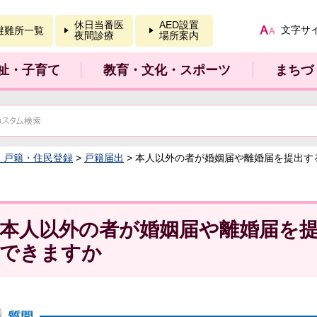
報を開く
休日当番医
AED設置
文字サ
避難所一覧
夜間診療
場所案内
祉・子育て
教育・文化・スポーツ
まちづ
：戸籍・住民登録
>
戸籍届出
> 本人以外の者が婚姻届や離婚届を提出す
本人以外の者が婚姻届や離婚届を
できますか