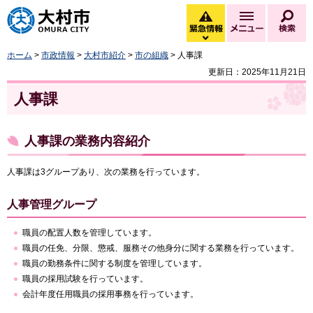
大村市
緊急情報
メニュー
検
緊急情報を開く
ホーム
>
市政情報
>
大村市紹介
>
市の組織
> 人事課
更新日：2025年11月21日
人事課
人事課の業務内容紹介
人事課は3グループあり、次の業務を行っています。
人事管理グループ
職員の配置人数を管理しています。
職員の任免、分限、懲戒、服務その他身分に関する業務を行っています。
職員の勤務条件に関する制度を管理しています。
職員の採用試験を行っています。
会計年度任用職員の採用事務を行っています。