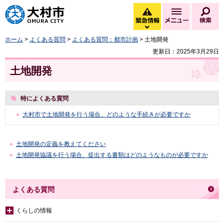
大村市
緊急情報
メニュー
検
緊急情報を開く
ホーム
>
よくある質問
>
よくある質問：都市計画
> 土地開発
更新日：2025年3月29日
土地開発
特によくある質問
大村市で土地開発を行う場合、どのような手続きが必要ですか
土地開発の定義を教えてください
土地開発協議を行う場合、提出する書類はどのようなものが必要ですか
よくある質問
くらしの情報