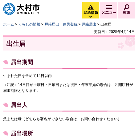
大村市
緊急情報
メニュー
検
緊急情報を開く
ホーム
>
くらしの情報
>
戸籍届出・住民登録
>
戸籍届出
> 出生届
更新日：2025年4月14日
出生届
届出期間
生まれた日を含めて14日以内
（注記）14日目が土曜日・日曜日または祝日・年末年始の場合は、翌開庁日が
届出期限となります。
届出人
父または母（どちらも署名ができない場合は、お問い合わせください）
届出場所