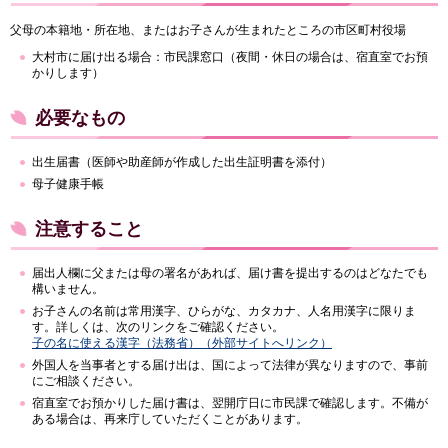
父母の本籍地・所在地、またはお子さんが生まれたところの市区町村役場
大村市に届け出る場合：市民課窓口（夜間・休日の場合は、宿直室でお預
かりします）
必要なもの
出生届書（医師や助産師が作成した出生証明書を添付）
母子健康手帳
注意すること
届出人欄に父または母の署名があれば、届け書を提出するのはどなたでも
構いません。
お子さんの名前は常用漢字、ひらがな、カタカナ、人名用漢字に限りま
す。詳しくは、次のリンクをご確認ください。
子の名に使える漢字（法務省）（外部サイトへリンク）
外国人を当事者とする届け出は、国によって法律が異なりますので、事前
にご相談ください。
宿直室でお預かりした届け書は、翌開庁日に市民課で確認します。不備が
ある場合は、再来庁していただくことがあります。