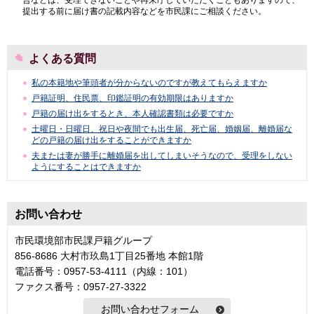
提出する前に届け書の記載内容などを市民課にご相談ください。
よくある質問
私の本籍地や筆頭者が分からないのですが教えてもらえますか
戸籍証明、住民票、印鑑証明の有効期限はありますか
戸籍の届け出をするとき、本人確認書類は必要ですか
土曜日・日曜日、祝日や夜間でも出生届、死亡届、婚姻届、離婚届な
どの戸籍の届け出をすることができますか
夫または妻が勝手に離婚届を出してしまいそうなので、受理をしない
ようにすることはできますか
お問い合わせ
市民環境部市民課戸籍グループ
856-8686 大村市玖島1丁目25番地 本館1階
電話番号：0957-53-4111（内線：101）
ファクス番号：0957-27-3322