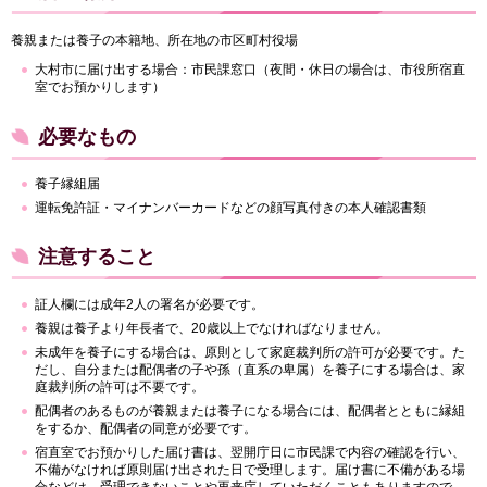
養親または養子の本籍地、所在地の市区町村役場
大村市に届け出する場合：市民課窓口（夜間・休日の場合は、市役所宿直
室でお預かりします）
必要なもの
養子縁組届
運転免許証・マイナンバーカードなどの顔写真付きの本人確認書類
注意すること
証人欄には成年2人の署名が必要です。
養親は養子より年長者で、20歳以上でなければなりません。
未成年を養子にする場合は、原則として家庭裁判所の許可が必要です。た
だし、自分または配偶者の子や孫（直系の卑属）を養子にする場合は、家
庭裁判所の許可は不要です。
配偶者のあるものが養親または養子になる場合には、配偶者とともに縁組
をするか、配偶者の同意が必要です。
宿直室でお預かりした届け書は、翌開庁日に市民課で内容の確認を行い、
不備がなければ原則届け出された日で受理します。届け書に不備がある場
合などは、受理できないことや再来庁していただくこともありますので、