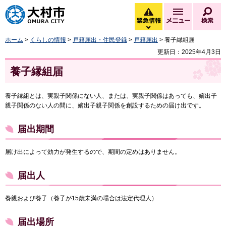
大村市
緊急情報
メニュー
検
緊急情報を開く
ホーム
>
くらしの情報
>
戸籍届出・住民登録
>
戸籍届出
> 養子縁組届
更新日：2025年4月3日
養子縁組届
養子縁組とは、実親子関係にない人、または、実親子関係はあっても、嫡出子
親子関係のない人の間に、嫡出子親子関係を創設するための届け出です。
届出期間
届け出によって効力が発生するので、期間の定めはありません。
届出人
養親および養子（養子が15歳未満の場合は法定代理人）
届出場所