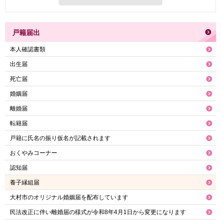
戸籍届出
本人確認書類
出生届
死亡届
婚姻届
離婚届
転籍届
戸籍に氏名の振り仮名が記載されます
おくやみコーナー
認知届
養子縁組届
大村市のオリジナル婚姻届を配布しています
民法改正に伴い離婚届の様式が令和8年4月1日から変更になります