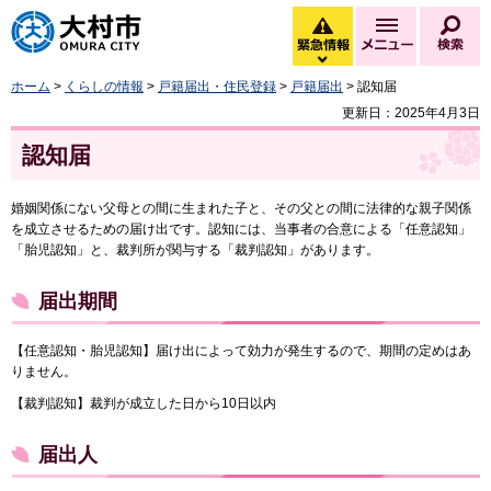
大村市
緊急情報
メニュー
検
緊急情報を開く
ホーム
>
くらしの情報
>
戸籍届出・住民登録
>
戸籍届出
> 認知届
更新日：2025年4月3日
認知届
婚姻関係にない父母との間に生まれた子と、その父との間に法律的な親子関係
を成立させるための届け出です。認知には、当事者の合意による「任意認知」
「胎児認知」と、裁判所が関与する「裁判認知」があります。
届出期間
【任意認知・胎児認知】届け出によって効力が発生するので、期間の定めはあ
りません。
【裁判認知】裁判が成立した日から10日以内
届出人