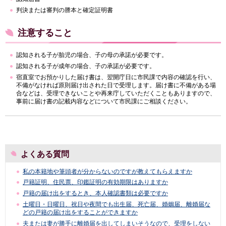
判決または審判の謄本と確定証明書
注意すること
認知される子が胎児の場合、子の母の承諾が必要です。
認知される子が成年の場合、子の承諾が必要です。
宿直室でお預かりした届け書は、翌開庁日に市民課で内容の確認を行い、
不備がなければ原則届け出された日で受理します。届け書に不備がある場
合などは、受理できないことや再来庁していただくこともありますので、
事前に届け書の記載内容などについて市民課にご相談ください。
よくある質問
私の本籍地や筆頭者が分からないのですが教えてもらえますか
戸籍証明、住民票、印鑑証明の有効期限はありますか
戸籍の届け出をするとき、本人確認書類は必要ですか
土曜日・日曜日、祝日や夜間でも出生届、死亡届、婚姻届、離婚届な
どの戸籍の届け出をすることができますか
夫または妻が勝手に離婚届を出してしまいそうなので、受理をしない