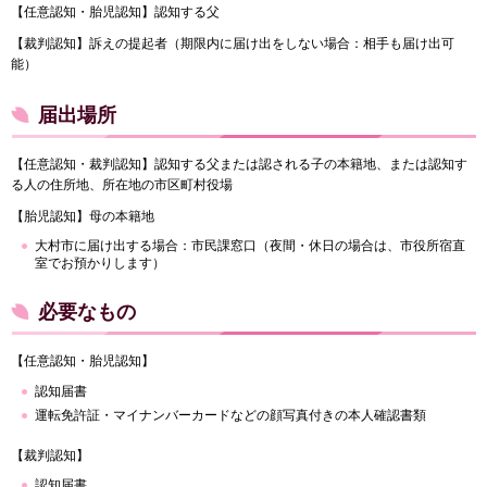
【任意認知・胎児認知】認知する父
【裁判認知】訴えの提起者（期限内に届け出をしない場合：相手も届け出可
能）
届出場所
【任意認知・裁判認知】認知する父または認される子の本籍地、または認知す
る人の住所地、所在地の市区町村役場
【胎児認知】母の本籍地
大村市に届け出する場合：市民課窓口（夜間・休日の場合は、市役所宿直
室でお預かりします）
必要なもの
【任意認知・胎児認知】
認知届書
運転免許証・マイナンバーカードなどの顔写真付きの本人確認書類
【裁判認知】
認知届書