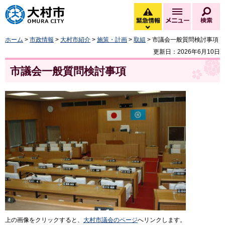
大村市
緊急情報
メニュー
検
緊急情報を開く
ホーム
>
市政情報
>
大村市紹介
>
施策・計画
>
取組
> 市議会一般質問検討事項
更新日：2026年6月10日
市議会一般質問検討事項
上の画像をクリックすると、
大村市議会のページ
へリンクします。