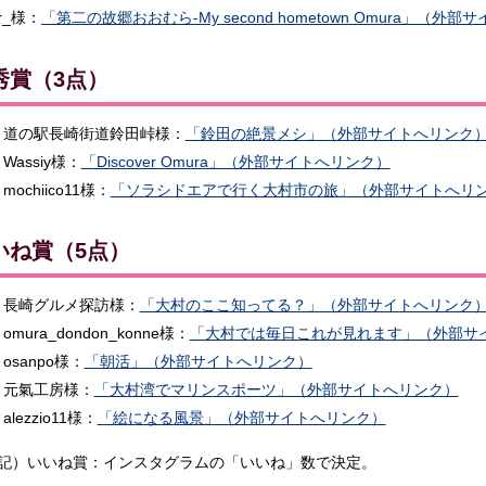
.r_様：
「第二の故郷おおむら-My second hometown Omura」（外
秀賞（3点）
道の駅長崎街道鈴田峠様：
「鈴田の絶景メシ」（外部サイトへリンク
Wassiy様：
「Discover Omura」（外部サイトへリンク）
mochiico11様：
「ソラシドエアで行く大村市の旅」（外部サイトへリ
いね賞（5点）
長崎グルメ探訪様：
「大村のここ知ってる？」（外部サイトへリンク
omura_dondon_konne様：
「大村では毎日これが見れます」（外部サ
osanpo様：
「朝活」（外部サイトへリンク）
元氣工房様：
「大村湾でマリンスポーツ」（外部サイトへリンク）
alezzio11様：
「絵になる風景」（外部サイトへリンク）
記）いいね賞：インスタグラムの「いいね」数で決定。