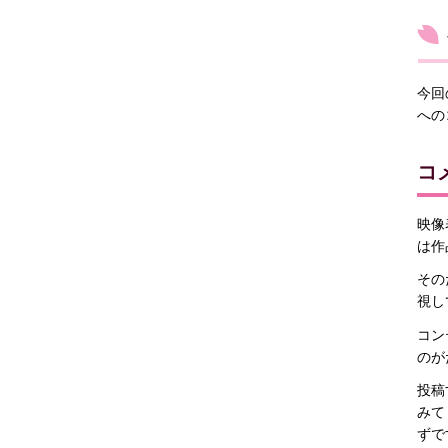
今回
への
コ
映像
は作
その
視し
コン
のが
投稿
みて
ずで