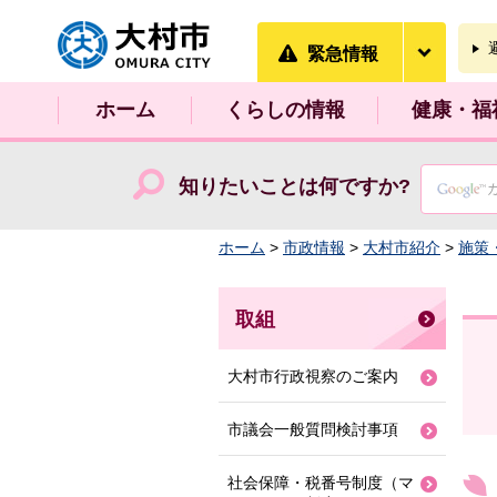
大村市
緊急情
緊急情報
ホーム
くらしの情報
健康・福
知りたいことは何ですか?
ホーム
>
市政情報
>
大村市紹介
>
施策
取組
大村市行政視察のご案内
市議会一般質問検討事項
社会保障・税番号制度（マ