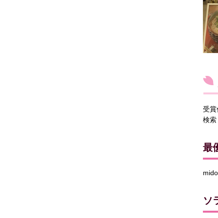
受賞
検索
最
mid
ソ