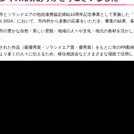
市とソラシドエアの包括連携協定締結10周年記念事業として実施した
ト2024」において、市内外から多数の応募をいただき、審査の結果、
市の豊かな自然・美しい景観・地域の人々や文化・地元の食材を活かし
。
された作品（最優秀賞・ソラシドエア賞・優秀賞）をもとに市のPR動
より多くの人々に伝えるため、移住相談会などさまざまな場面で活用し