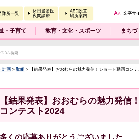
報を開く
休日当番医
AED設置
文字サ
避難所一覧
夜間診療
場所案内
祉・子育て
教育・文化・スポーツ
まちづ
・計画
>
取組
> 【結果発表】おおむらの魅力発信！ショート動画コンテス
【結果発表】おおむらの魅力発信
コンテスト2024
多くの応募ありがとうございました