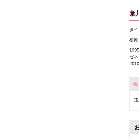
粂
タイ
松原
19
ゼネ
20
現