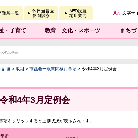
報を開く
休日当番医
AED設置
文字サ
避難所一覧
夜間診療
場所案内
祉・子育て
教育・文化・スポーツ
まちづ
・計画
>
取組
>
市議会一般質問検討事項
> 令和4年3月定例会
令和4年3月定例会
事項をクリックすると進捗状況が表示されます。
理番