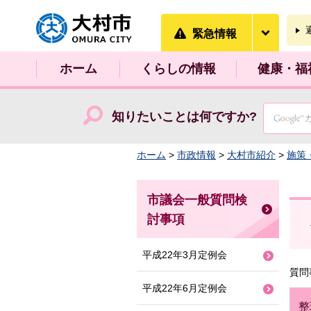
大村市
緊急情
緊急情報
ホーム
くらしの情報
健康・福
知りたいことは何ですか?
ホーム
>
市政情報
>
大村市紹介
>
施策
市議会一般質問検
討事項
平成22年3月定例会
質問
平成22年6月定例会
整