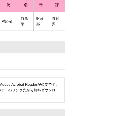
況
名
部
課
竹森
財政
管財
対応済
学
部
課
 Acrobat Readerが必要です。
い方は、バナーのリンク先から無料ダウンロー