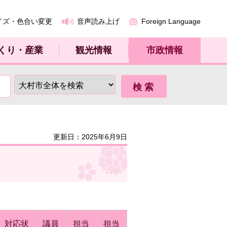
イズ・色合い変更
音声読み上げ
Foreign Language
くり・産業
観光情報
市政情報
更新日：2025年6月9日
対応状
議員
担当
担当