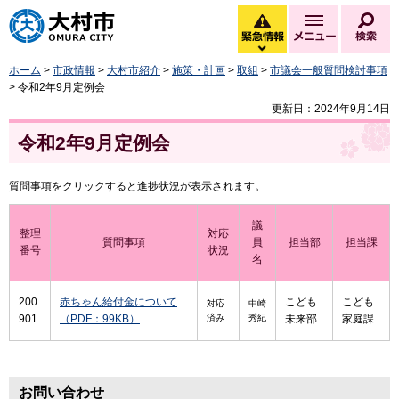
大村市
緊急情報
メニュー
検
緊急情報を開く
ホーム
>
市政情報
>
大村市紹介
>
施策・計画
>
取組
>
市議会一般質問検討事項
> 令和2年9月定例会
更新日：2024年9月14日
令和2年9月定例会
質問事項をクリックすると進捗状況が表示されます。
議
整理
対応
質問事項
員
担当部
担当課
番号
状況
名
200
赤ちゃん給付金について
こども
こども
対応
中崎
901
（PDF：99KB）
済み
秀紀
未来部
家庭課
お問い合わせ