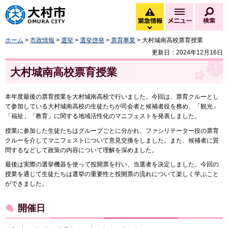
大村市
緊急情報
メニュー
検
緊急情報を開く
ホーム
>
市政情報
>
選挙
>
選挙啓発
>
票育事業
> 大村城南高校票育授業
更新日：2024年12月16日
大村城南高校票育授業
本年度最後の票育授業を大村城南高校で行いました。今回は、票育クルーとし
て参加している大村城南高校の生徒たちが司会者と候補者役を務め、「観光」
「福祉」「教育」に関する地域活性化のマニフェストを発表しました。
授業に参加した生徒たちはグループごとに分かれ、ファシリテーター役の票育
クルーを介してマニフェストについて意見交換をしました。また、候補者に質
問するなどして政策の内容について理解を深めました。
最後は実際の選挙機器を使って投開票を行い、当選者を決定しました。今回の
授業を通じて生徒たちは選挙の重要性と投開票の流れについて楽しく学ぶこと
ができました。
開催日