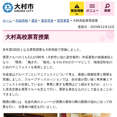
大村市
緊急情報
メニュー
検
緊急情報を開く
ホーム
>
市政情報
>
選挙
>
選挙啓発
>
票育事業
> 大村高校票育授業
更新日：2024年12月12日
大村高校票育授業
本年度2回目となる票育授業を大村高校で実施しました。
票育クルーのうち3人がO村市（大村市に似た架空都市）市長選挙の候補者役と
なり、「環境」「働き方」「観光」をそれぞれのテーマとして、地域活性化の
ためのマニフェストを発表しました。
生徒達はグループごとにマニフェストについて考え、最後に模擬投票と開票を
実施しました。グループディスカッションでは、自分達が思い描く将来像とマ
ニフェストが合致しているか、事業に要する費用はどう捻出するのか、といっ
た意見交換を票育クルーを交えて行い、選挙を身近なものとして捉えることが
できました。
開票の際には、生徒代表のメンバーが実際の選挙の際の開票の流れに沿って作
業を行い、当選者の確定を行いました。