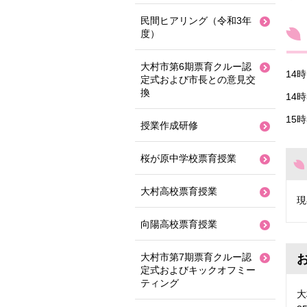
民間ヒアリング（令和3年
度）
大村市第6期票育クルー認
14
定式および市長との意見交
換
14
15
授業作成研修
桜が原中学校票育授業
大村高校票育授業
現
向陽高校票育授業
大村市第7期票育クルー認
定式およびキックオフミー
ティング