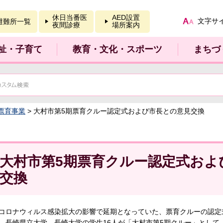
報を開く
休日当番医
AED設置
文字サ
避難所一覧
夜間診療
場所案内
祉・子育て
教育・文化・スポーツ
まちづ
票育事業
> 大村市第5期票育クルー認定式および市長との意見交換
大村市第5期票育クルー認定式およ
交換
コロナウィルス感染拡大の影響で延期となっていた、票育クルーの認定
、長崎県立大学、長崎大学の学生16人が「大村市第5期クルー」として