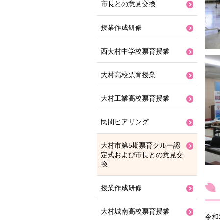
市長との意見交換
授業作成研修
西大村中学校票育授業
大村高校票育授業
大村工業高校票育授業
民間ヒアリング
大村市第5期票育クルー認
定式および市長との意見交
換
授業作成研修
大村城南高校票育授業
令和