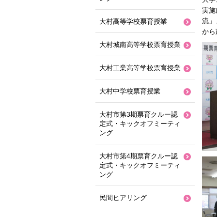
実施
流」
大村高等学校票育授業
から
大村城南高等学校票育授業
大村工業高等学校票育授業
大村中学校票育授業
大村市第3期票育クルー認
定式・キックオフミーティ
ング
大村市第4期票育クルー認
定式・キックオフミーティ
ング
民間ヒアリング