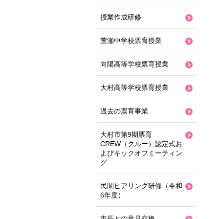
授業作成研修
萱瀬中学校票育授業
向陽高等学校票育授業
大村高等学校票育授業
過去の票育事業
大村市第9期票育
CREW（クルー）認定式お
よびキックオフミーティン
グ
民間ヒアリング研修（令和
6年度）
市長との意見交換