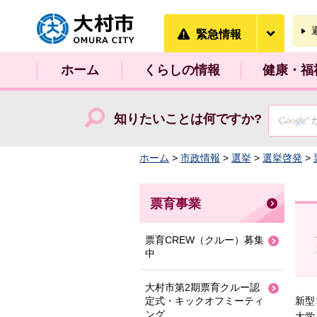
大村市
緊急情
緊急情報
ホーム
くらしの情報
健康・福
知りたいことは何ですか?
ホーム
>
市政情報
>
選挙
>
選挙啓発
>
票育事業
票育CREW（クルー）募集
中
大村市第2期票育クルー認
定式・キックオフミーティ
新型
ング
大学