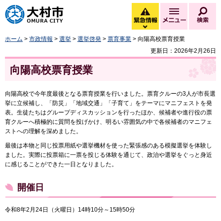
大村市
緊急情報
メニュー
検
緊急情報を開く
ホーム
>
市政情報
>
選挙
>
選挙啓発
>
票育事業
> 向陽高校票育授業
更新日：2026年2月26日
向陽高校票育授業
向陽高校で今年度最後となる票育授業を行いました。票育クルーの3人が市長選
挙に立候補し、「防災」「地域交通」「子育て」をテーマにマニフェストを発
表。生徒たちはグループディスカッションを行ったほか、候補者や進行役の票
育クルーへ積極的に質問を投げかけ、明るい雰囲気の中で各候補者のマニフェ
ストへの理解を深めました。
最後は本物と同じ投票用紙や選挙機材を使った緊張感のある模擬選挙を体験し
ました。実際に投票箱に一票を投じる体験を通じて、政治や選挙をぐっと身近
に感じることができた一日となりました。
開催日
令和8年2月24日（火曜日）14時10分～15時50分