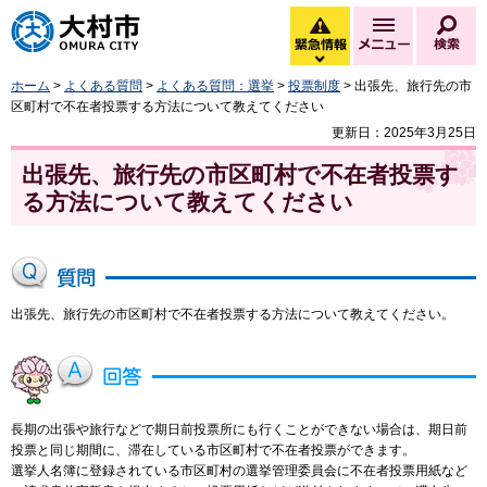
大村市
緊急情報
メニュー
検
緊急情報を開く
ホーム
>
よくある質問
>
よくある質問：選挙
>
投票制度
> 出張先、旅行先の市
区町村で不在者投票する方法について教えてください
更新日：2025年3月25日
出張先、旅行先の市区町村で不在者投票す
る方法について教えてください
出張先、旅行先の市区町村で不在者投票する方法について教えてください。
長期の出張や旅行などで期日前投票所にも行くことができない場合は、期日前
投票と同じ期間に、滞在している市区町村で不在者投票ができます。
選挙人名簿に登録されている市区町村の選挙管理委員会に不在者投票用紙など