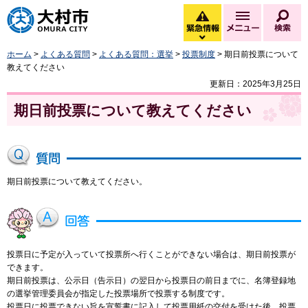
大村市
緊急情報
メニュー
検
緊急情報を開く
ホーム
>
よくある質問
>
よくある質問：選挙
>
投票制度
> 期日前投票について
教えてください
更新日：2025年3月25日
期日前投票について教えてください
期日前投票について教えてください。
投票日に予定が入っていて投票所へ行くことができない場合は、期日前投票が
できます。
期日前投票は、公示日（告示日）の翌日から投票日の前日までに、名簿登録地
の選挙管理委員会が指定した投票場所で投票する制度です。
投票日に投票できない旨を宣誓書に記入して投票用紙の交付を受けた後、投票