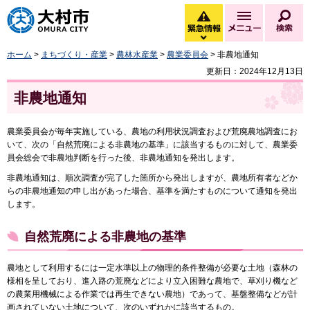
大村市
緊急情報
メニュー
検
緊急情報を開く
ホーム
>
まちづくり・産業
>
農林水産業
>
農業委員会
> 非農地通知
更新日：2024年12月13日
非農地通知
農業委員会が毎年実施している、農地の利用状況調査および荒廃農地調査にお
いて、次の「自然荒廃による非農地の基準」に該当するものに対して、農業委
員会総会で非農地判断を行った後、非農地通知を発出します。
非農地通知は、順次調査が完了した箇所から発出しますが、農地所有者などか
らの非農地通知の申し出があった場合、基準を満たすものについて通知を発出
します。
自然荒廃による非農地の基準
農地として利用するには一定水準以上の物理的条件整備が必要な土地（森林の
様相を呈しており、進入路の荒廃などにより立入困難な農地で、草刈り機など
の農業用機械による作業では再生できない農地）であって、基盤整備などが計
画されていない土地について、次のいずれかに該当するもの。