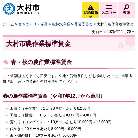
大村市
緊急情報
メニュー
検
緊急情報を開く
ホーム
>
まちづくり・産業
>
農林水産業
>
農業委員会
> 大村市農作業標準賃金
更新日：2025年11月28日
大村市農作業標準賃金
春・秋の農作業標準賃金
この金額はあくまでも目安です。立地・労働条件などを考慮した上で、当事者
間の話し合いで適正な金額を決めてください。
春の農作業標準賃金（令和7年12月から適用）
田植え（手作業）：1日（8時間）あたり8,250円
田植え（機械）：10アールあたり8,000円～9,000円
麦刈り（コンバイン）：10アールあたり10,000円～12,000円
代かき：10アールあたり8,000円～9,000円
田・畑の耕起：10アールあたり10,000円