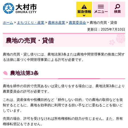
大村市
緊急情報
メニュー
検
緊急情報を開く
ホーム
>
まちづくり・産業
>
農林水産業
>
農業委員会
> 農地の売買・貸借
更新日：2025年7月10日
農地の売買・貸借
農地の売買・貸し借りには、農地法第3条または農地中間管理事業の推進に関す
る法律に基づく中間管理事業による許可が必要です。
農地法第3条
農地を耕作の目的で売買あるいは貸し借りをする場合には、農地法第3条により
農業委員会の許可が必要です。
これは、資産保有や投機目的など「耕作しない目的」での農地の取得などを規
制するとともに、農地を効率的に利用できる担い手などに委ねることを狙いと
しています。
売買の場合、許可を受けなければ所有権移転の効力が生じません。また、所有
権移転登記もできません。