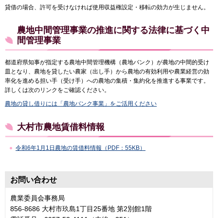
貸借の場合、許可を受けなければ使用収益権設定・移転の効力が生じません。
農地中間管理事業の推進に関する法律に基づく中
間管理事業
都道府県知事が指定する農地中間管理機構（農地バンク）が農地の中間的受け
皿となり、農地を貸したい農家（出し手）から農地の有効利用や農業経営の効
率化を進める担い手（受け手）への農地の集積・集約化を推進する事業です。
詳しくは次のリンクをご確認ください。
農地の貸し借りには「農地バンク事業」をご活用ください
大村市農地賃借料情報
令和6年1月1日農地の賃借料情報（PDF：55KB）
お問い合わせ
農業委員会事務局
856-8686 大村市玖島1丁目25番地 第2別館1階