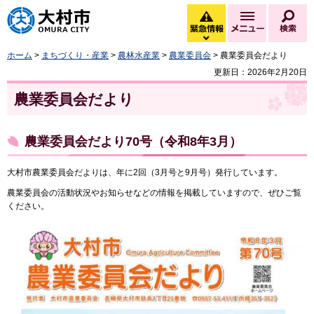
大村市
緊急情報
メニュー
検
緊急情報を開く
ホーム
>
まちづくり・産業
>
農林水産業
>
農業委員会
> 農業委員会だより
更新日：2026年2月20日
農業委員会だより
農業委員会だより70号（令和8年3月）
大村市農業委員会だよりは、年に2回（3月号と9月号）発行しています。
農業委員会の活動状況やお知らせなどの情報を掲載していますので、ぜひご覧
ください。