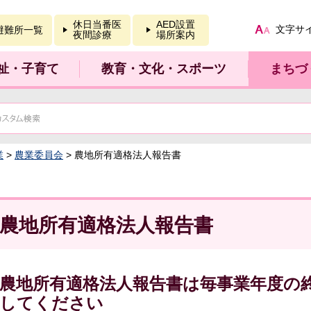
報を開く
休日当番医
AED設置
文字サ
避難所一覧
夜間診療
場所案内
祉・子育て
教育・文化・スポーツ
まちづ
業
>
農業委員会
> 農地所有適格法人報告書
農地所有適格法人報告書
農地所有適格法人報告書は毎事業年度の
してください