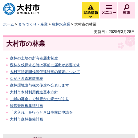
大村市
緊急情報
メニュー
検
緊急情報を開く
ホーム
>
まちづくり・産業
>
農林水産業
> 大村市の林業
更新日：2025年3月28日
大村市の林業
森林の土地の所有者届出制度
森林を伐採する時は事前に届出が必要です
大村市特定間伐等促進計画の策定について
ながさき森林環境税
森林環境譲与税の使途を公表します
大村市木材利用促進基本方針
「緑の募金」で緑豊かな郷土づくり
経営管理権集積計画
「火入れ」を行うときは事前に申請を
大村市森林整備計画