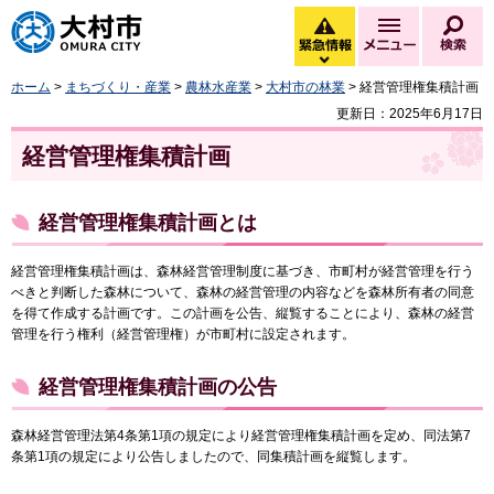
大村市
緊急情報
メニュー
検
緊急情報を開く
ホーム
>
まちづくり・産業
>
農林水産業
>
大村市の林業
> 経営管理権集積計画
更新日：2025年6月17日
経営管理権集積計画
経営管理権集積計画とは
経営管理権集積計画は、森林経営管理制度に基づき、市町村が経営管理を行う
べきと判断した森林について、森林の経営管理の内容などを森林所有者の同意
を得て作成する計画です。この計画を公告、縦覧することにより、森林の経営
管理を行う権利（経営管理権）が市町村に設定されます。
経営管理権集積計画の公告
森林経営管理法第4条第1項の規定により経営管理権集積計画を定め、同法第7
条第1項の規定により公告しましたので、同集積計画を縦覧します。