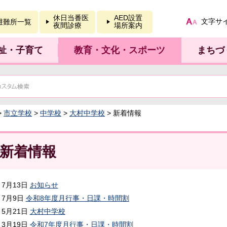
報を開く
休日当番医
AED設置
文字サ
避難所一覧
夜間診療
場所案内
祉・子育て
教育・文化・スポーツ
まちづ
>
市立学校
>
中学校
>
大村中学校
> 新着情報
新着情報
7月13日
お知らせ
7月9日
令和8年度月行事・日課・時間割
5月21日
大村中学校
3月19日
令和7年度月行事・日課・時間割