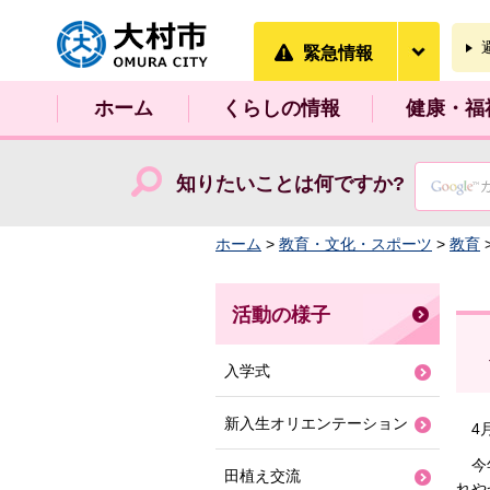
大村市
緊急情
緊急情報
ホーム
くらしの情報
健康・福
知りたいことは何ですか?
ホーム
>
教育・文化・スポーツ
>
教育
活動の様子
入学式
新入生オリエンテーション
4月
今年
田植え交流
れや