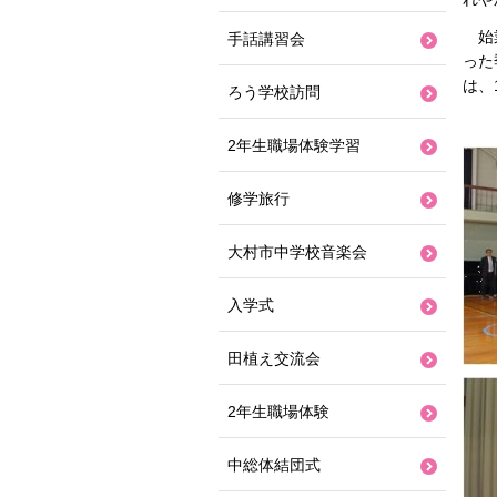
始業
手話講習会
った
は、
ろう学校訪問
2年生職場体験学習
修学旅行
大村市中学校音楽会
入学式
田植え交流会
2年生職場体験
中総体結団式