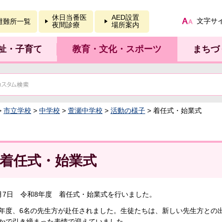
報を開く
休日当番医
AED設置
文字サ
避難所一覧
夜間診療
場所案内
祉・子育て
教育・文化・スポーツ
まちづ
>
市立学校
>
中学校
>
萱瀬中学校
>
活動の様子
> 着任式・始業式
着任式・始業式
7日 令和8年度 着任式・始業式を行いました。
度、6名の先生方が赴任されました。生徒たちは、新しい先生方との出
かで引き締まった表情で迎えていました。