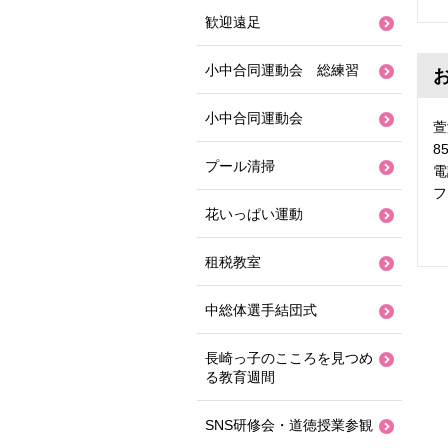
歓迎遠足
小中合同運動会 総練習
小中合同運動会
萱
8
プール清掃
電
フ
花いっぱい運動
租税教室
中総体選手結団式
長崎っ子のこころを見つめ
る教育週間
SNS研修会・道徳授業参観