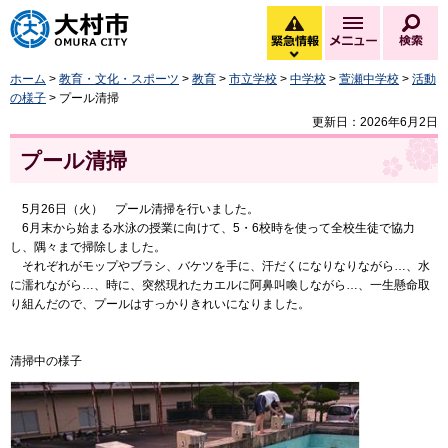
大村市
緊急情報
メニュー
検
緊急情報を開く
ホーム
>
教育・文化・スポーツ
>
教育
>
市立学校
>
中学校
>
萱瀬中学校
>
活動
の様子
> プール清掃
更新日：2026年6月2日
プール清掃
5月26日（火） プール清掃を行いました。
6月末から始まる水泳の授業に向けて、5・6校時を使って全校生徒で協力
し、隅々まで掃除しました。
それぞれがモップやブラシ、バケツを手に、汗だくになりなりながら…、水
に濡れながら…、時に、突然現れたカエルに阿鼻叫喚しながら…、一生懸命取
り組んだので、プールはすっかりきれいになりました。
清掃中の様子