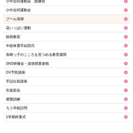
小中合同運動会 総練習
小中合同運動会
プール清掃
花いっぱい運動
租税教室
中総体選手結団式
長崎っ子のこころを見つめる教育週間
SNS研修会・道徳授業参観
DV予防講座
手話出前講座
生徒総会
避難訓練
ろう学校訪問
1学期終業式