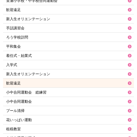
萱瀬小学校・中学校合同運動会
歓迎遠足
新入生オリエンテーション
手話講習会
ろう学校訪問
平和集会
着任式・始業式
入学式
新入生オリエンテーション
歓迎遠足
小中合同運動会 総練習
小中合同運動会
プール清掃
花いっぱい運動
租税教室