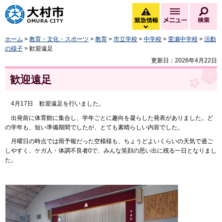
大村市
緊急情報
メニュー
検
緊急情報を開く
ホーム
>
教育・文化・スポーツ
>
教育
>
市立学校
>
中学校
>
萱瀬中学校
>
活動
の様子
> 歓迎遠足
更新日：2026年4月22日
歓迎遠足
4月17日 歓迎遠足を行いました。
出発前に体育館に集合し、学年ごとに趣向を凝らした発表がありました。ど
の学年も、短い準備期間でしたが、とても素晴らしい内容でした。
月曜日の時点では雨予報だった空模様も、ちょうどよいくらいの天気で過ご
しやすく、ケガ人・体調不良者0で、みんな笑顔の思い出に残る一日となりまし
た。