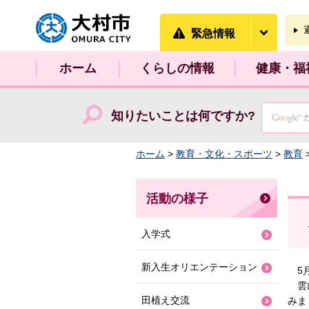
大村市
緊急情
緊急情報
ホーム
くらしの情報
健康・福
知りたいことは何ですか?
ホーム
>
教育・文化・スポーツ
>
教育
活動の様子
入学式
新入生オリエンテーション
5月
雲ひ
田植え交流
みま