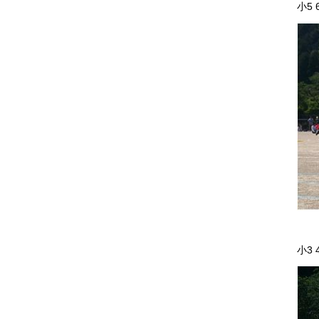
小5
小3