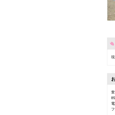
現
萱
8
電
フ