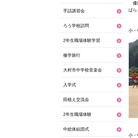
優勝
ばら
手話講習会
ろう学校訪問
小・
2年生職場体験学習
修学旅行
大村市中学校音楽会
入学式
田植え交流会
2年生職場体験
中総体結団式
小・