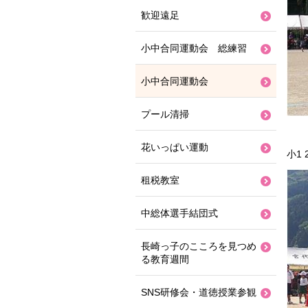
歓迎遠足
小中合同運動会 総練習
小中合同運動会
プール清掃
花いっぱい運動
小1
租税教室
中総体選手結団式
長崎っ子のこころを見つめ
る教育週間
SNS研修会・道徳授業参観