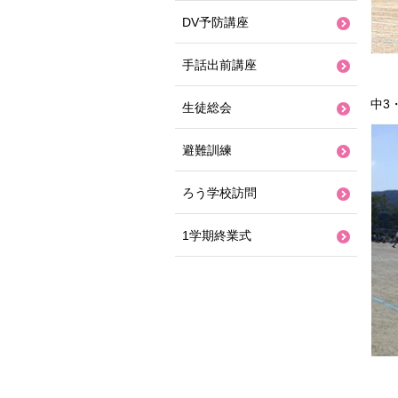
DV予防講座
手話出前講座
中3
生徒総会
避難訓練
ろう学校訪問
1学期終業式