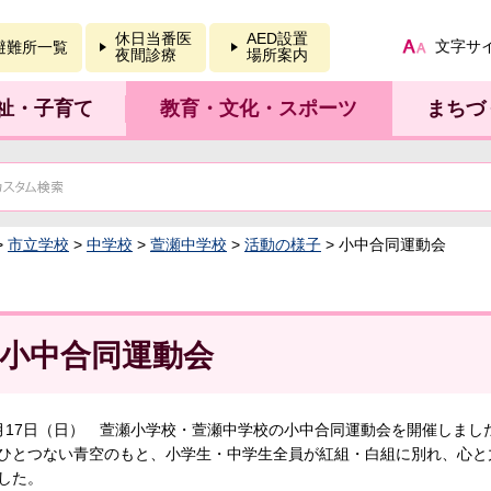
報を開く
休日当番医
AED設置
文字サ
避難所一覧
夜間診療
場所案内
祉・子育て
教育・文化・スポーツ
まちづ
>
市立学校
>
中学校
>
萱瀬中学校
>
活動の様子
> 小中合同運動会
小中合同運動会
17日（日） 萱瀬小学校・萱瀬中学校の小中合同運動会を開催しまし
とつない青空のもと、小学生・中学生全員が紅組・白組に別れ、心と
した。