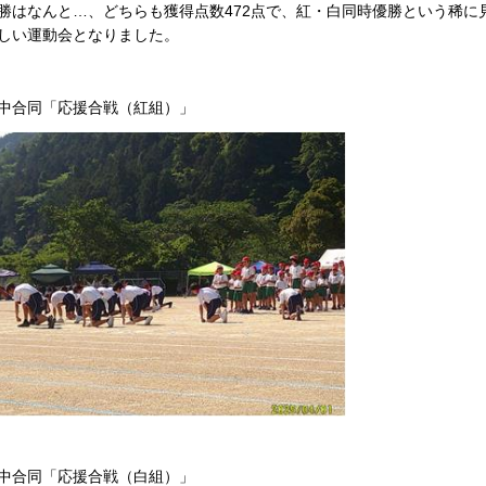
はなんと…、どちらも獲得点数472点で、紅・白同時優勝という稀に
しい運動会となりました。
中合同「応援合戦（紅組）」
中合同「応援合戦（白組）」