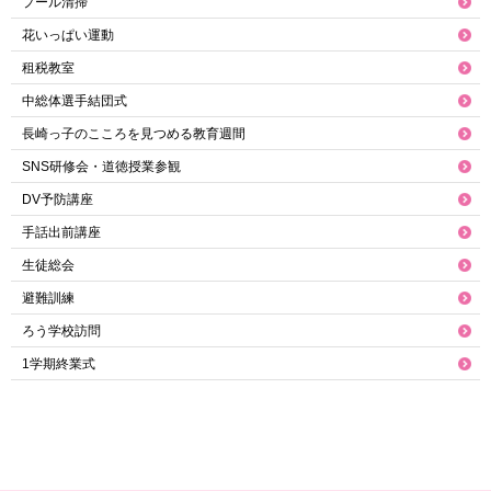
プール清掃
花いっぱい運動
租税教室
中総体選手結団式
長崎っ子のこころを見つめる教育週間
SNS研修会・道徳授業参観
DV予防講座
手話出前講座
生徒総会
避難訓練
ろう学校訪問
1学期終業式