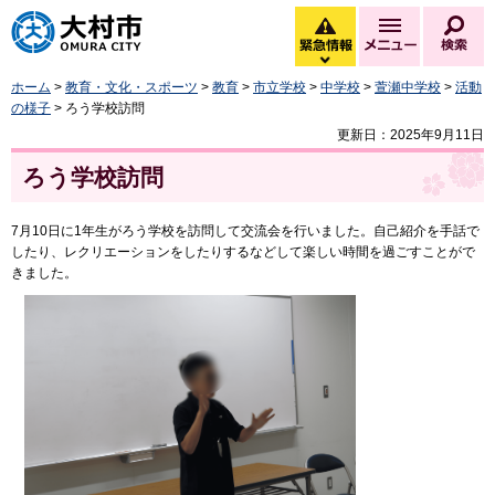
大村市
緊急情報
メニュー
検
緊急情報を開く
ホーム
>
教育・文化・スポーツ
>
教育
>
市立学校
>
中学校
>
萱瀬中学校
>
活動
の様子
> ろう学校訪問
更新日：2025年9月11日
ろう学校訪問
7月10日に1年生がろう学校を訪問して交流会を行いました。自己紹介を手話で
したり、レクリエーションをしたりするなどして楽しい時間を過ごすことがで
きました。