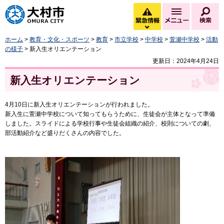
大村市
緊急情報
メニュー
検
緊急情報を開く
ホーム
>
教育・文化・スポーツ
>
教育
>
市立学校
>
中学校
>
萱瀬中学校
>
活動
の様子
> 新入生オリエンテーション
更新日：2024年4月24日
新入生オリエンテーション
4月10日に新入生オリエンテーションが行われました。
新入生に萱瀬中学校について知ってもらうために、生徒会が主体となって準備
しました。スライドによる学校行事や生徒会組織の紹介、校則についての劇、
部活動紹介など盛りだくさんの内容でした。