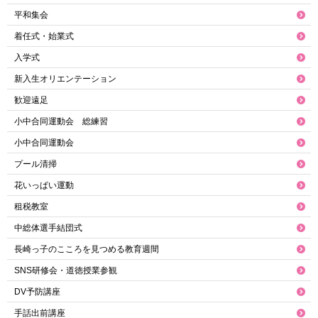
平和集会
着任式・始業式
入学式
新入生オリエンテーション
歓迎遠足
小中合同運動会 総練習
小中合同運動会
プール清掃
花いっぱい運動
租税教室
中総体選手結団式
長崎っ子のこころを見つめる教育週間
SNS研修会・道徳授業参観
DV予防講座
手話出前講座