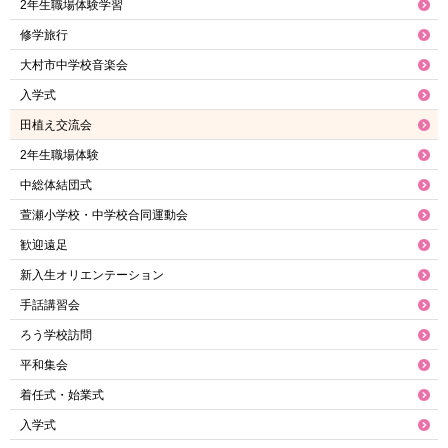
2年生職場体験学習
修学旅行
大村市中学校音楽会
入学式
田植え交流会
2年生職場体験
中総体結団式
萱瀬小学校・中学校合同運動会
歓迎遠足
新入生オリエンテーション
手話講習会
ろう学校訪問
平和集会
着任式・始業式
入学式