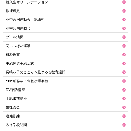
新入生オリエンテーション
歓迎遠足
小中合同運動会 総練習
小中合同運動会
プール清掃
花いっぱい運動
租税教室
中総体選手結団式
長崎っ子のこころを見つめる教育週間
SNS研修会・道徳授業参観
DV予防講座
手話出前講座
生徒総会
避難訓練
ろう学校訪問