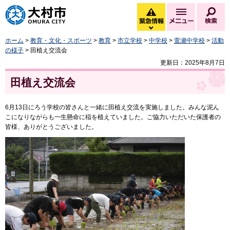
大村市
緊急情報
メニュー
検
緊急情報を開く
ホーム
>
教育・文化・スポーツ
>
教育
>
市立学校
>
中学校
>
萱瀬中学校
>
活動
の様子
> 田植え交流会
更新日：2025年8月7日
田植え交流会
6月13日にろう学校の皆さんと一緒に田植え交流を実施しました。みんな泥ん
こになりながらも一生懸命に稲を植えていました。ご協力いただいた保護者の
皆様、ありがとうございました。