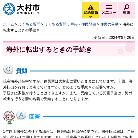
大村市
緊急情報
メニュー
検
緊急情報を開く
ホーム
>
よくある質問
>
よくある質問：戸籍・住民登録
>
住民の異動
> 海外に
転出するときの手続き
更新日：2024年8月26日
海外に転出するときの手続き
現在海外赴任中ですが、住民票は大村市に置いたままにしています。今回、海
外転出を行おうと考えていますが、どのような手続きが必要ですか。
手続きは家族が行うことはできますか。また、受給している児童手当は、海外
転出を行うと妻の名義で受給することになりますか。
1年以上国外に移住する場合は、国外転出届出が必要です。国外転出届は、ご家
族が代わりに届け出できます。また、児童手当を受給している人が国外に転出