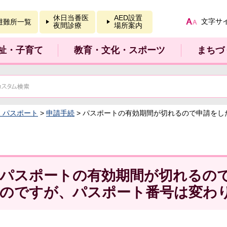
報を開く
休日当番医
AED設置
文字サ
避難所一覧
夜間診療
場所案内
祉・子育て
教育・文化・スポーツ
まちづ
：パスポート
>
申請手続
> パスポートの有効期間が切れるので申請を
パスポートの有効期間が切れるの
のですが、パスポート番号は変わ