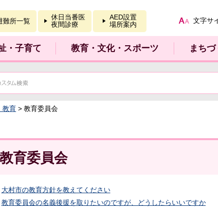
報を開く
休日当番医
AED設置
文字サ
避難所一覧
夜間診療
場所案内
祉・子育て
教育・文化・スポーツ
まちづ
：教育
> 教育委員会
教育委員会
大村市の教育方針を教えてください
教育委員会の名義後援を取りたいのですが、どうしたらいいですか