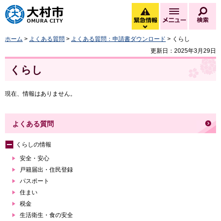
大村市
緊急情報
メニュー
検
緊急情報を開く
ホーム
>
よくある質問
>
よくある質問：申請書ダウンロード
> くらし
更新日：2025年3月29日
くらし
現在、情報はありません。
よくある質問
くらしの情報
安全・安心
戸籍届出・住民登録
パスポート
住まい
税金
生活衛生・食の安全