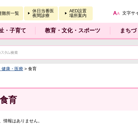
報を開く
休日当番医
AED設置
文字サ
避難所一覧
夜間診療
場所案内
祉・子育て
教育・文化・スポーツ
まちづ
：健康・医療
> 食育
食育
、情報はありません。