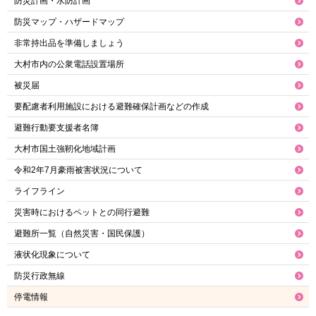
防災計画・水防計画
防災マップ・ハザードマップ
非常持出品を準備しましょう
大村市内の公衆電話設置場所
被災届
要配慮者利用施設における避難確保計画などの作成
避難行動要支援者名簿
大村市国土強靭化地域計画
令和2年7月豪雨被害状況について
ライフライン
災害時におけるペットとの同行避難
避難所一覧（自然災害・国民保護）
液状化現象について
防災行政無線
停電情報