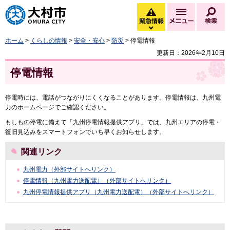
大村市
緊急情報
メニュー
検
緊急情報を開く
ホーム
>
くらしの情報
>
安全・安心
>
防災
> 停電情報
更新日：2026年2月10日
停電情報
停電時には、電話がつながりにくくなることがあります。停電情報は、九州電
力のホームページでご確認ください。
もしもの停電に備えて「九州停電情報提供アプリ」では、九州エリアの停電・
復旧見込みをスマートフォンでいち早くお知らせします。
関連リンク
九州電力（外部サイトへリンク）
停電情報（九州電力送配電）（外部サイトへリンク）
九州停電情報提供アプリ（九州電力送配電）（外部サイトへリンク）