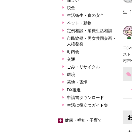
住まい
税金
生ゴ
生活衛生・食の安全
ペット・動物
定例相談・消費生活相談
市民協働・男女共同参画・
人権啓発
コン
町内会
スト
交通
村市
ごみ・リサイクル
環境
墓地・斎場
DX推進
申請書ダウンロード
生活に役立つガイド集
健康・福祉・子育て