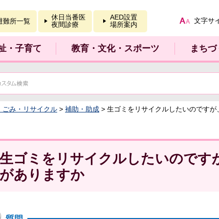
報を開く
休日当番医
AED設置
文字サ
避難所一覧
夜間診療
場所案内
祉・子育て
教育・文化・スポーツ
まちづ
：ごみ・リサイクル
>
補助・助成
> 生ゴミをリサイクルしたいのですが
生ゴミをリサイクルしたいのです
がありますか