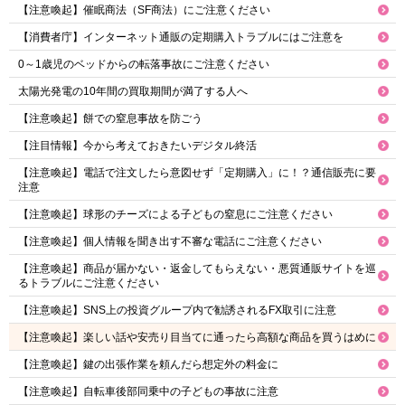
【注意喚起】催眠商法（SF商法）にご注意ください
【消費者庁】インターネット通販の定期購入トラブルにはご注意を
0～1歳児のベッドからの転落事故にご注意ください
太陽光発電の10年間の買取期間が満了する人へ
【注意喚起】餅での窒息事故を防ごう
【注目情報】今から考えておきたいデジタル終活
【注意喚起】電話で注文したら意図せず「定期購入」に！？通信販売に要
注意
【注意喚起】球形のチーズによる子どもの窒息にご注意ください
【注意喚起】個人情報を聞き出す不審な電話にご注意ください
【注意喚起】商品が届かない・返金してもらえない・悪質通販サイトを巡
るトラブルにご注意ください
【注意喚起】SNS上の投資グループ内で勧誘されるFX取引に注意
【注意喚起】楽しい話や安売り目当てに通ったら高額な商品を買うはめに
【注意喚起】鍵の出張作業を頼んだら想定外の料金に
【注意喚起】自転車後部同乗中の子どもの事故に注意