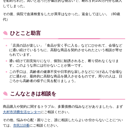
を勧められた。高いと思ったが威圧的な物言いで、断れず約100万円分も購入
してしまった。
その後、病院で血液検査をしたが異常はなかった。返金してほしい。（80歳
代）
ひとこと助言
「店員の話が楽しい」「食品が安く手に入る」などにひかれて、会場など
に通い続けているうちに、高額な商品を契約させられたという相談が寄せ
られています。
通い続けて顔見知りになり、個別に勧誘されると、断り切れなくなりま
す。このような所には行かないことが第一です。
この手口は、高齢者の健康不安や日常的な寂しさなどにつけ込んで会場な
どに通わせ、最終的に高額な商品を購入させるものです。周りの人は、日
ごろから高齢者の様子に気を配りましょう。
こんなときは相談を
商品購入や契約に関するトラブル、多重債務の悩みなどがありましたら、まず
大村市消費生活センター
にご相談ください。
その他、悩みや心配・困りごと、誰に相談したらよいか分からないことについ
ては、
市民110番
にご相談ください。