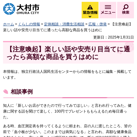
大村市
緊急情報
メニュー
検
緊急情報を開く
ホーム
>
くらしの情報
>
定例相談・消費生活相談
>
広報・啓発
> 【注意喚起】
楽しい話や安売り目当てに通ったら高額な商品を買うはめに
更新日：2025年1月31日
【注意喚起】楽しい話や安売り目当てに通
ったら高額な商品を買うはめに
本情報は、独立行政法人国民生活センターからの情報をもとに編集・掲載して
います。
相談事例
知人に「新しいお店ができたので行ってみてほしい」と言われ行ってみた。健
康に関する話を聞けて楽しく、100円でプレゼントももらえるため毎日通っ
た。
ある時、血圧測定表を持ってくるように頼まれ、店の人に渡したところ、皆の
前で「血小板が少ない。このままでは病気になる」と言われ、高額な健康食品