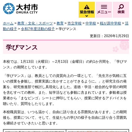
大村市
緊急情報
メニュー
検
緊急情報を開く
ホーム
>
教育・文化・スポーツ
>
教育
>
市立学校
>
中学校
>
桜が原中学校
>
活
動の様子
>
令和7年度活動の様子
> 学びマンス
更新日：2026年1月29日
学びマンス
本校では、1月13日（火曜日）～2月13日（金曜日）の約1か月間を、「学びマ
ンス」の期間としています。
「学びマンス」は、教員としての資質向上の一環として、「先生方が気軽に互
いの授業を参観し、授業実践に生かすことができるように。」と研究主任の発
案を、研究推進部で検討し具現化しました。道徳・学活・総合的な学習の時間
を含むすべての教科、また、短学活なども参観に含まれています。参観者は授
業者から「まなビンゴ」シートに押印してもらい、授業に関するアドバイスを
聴いたり、質問をしたりします。
本校職員室は、いつも温かく、自由に語り合える雰囲気があります。この期間
後も、授業について、そして、生徒たちの学びの様子を自由に語り合う雰囲気
を継続させていきたいと思います。