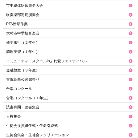
市中総体駅伝競走大会
吹奏楽部定期演奏会
PTA除草作業
大村市中学校音楽会
修学旅行（２年生）
調理実習（１年生）
コミュニティ・スクールinふれ愛フェスティバル
金融教室（３年生）
古賀島西公民館祭り
合唱コンクール
合唱コンクール（１年生）
読書月間・読書集会
人権集会
生徒会役員退任式・任命引継式
生徒会集会・生徒会レクリエーション