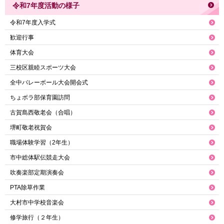
令和7年度活動の様子
令和7年度入学式
歓迎行事
体育大会
三校区親睦スポーツ大会
全中バレーボール大会開会式
ちょボラ部保育園訪問
古賀島西敬老会（合唱）
堺町敬老祝賀会
職場体験学習（2年生）
市中総体駅伝競走大会
吹奏楽部定期演奏会
PTA除草作業
大村市中学校音楽会
修学旅行（２年生）