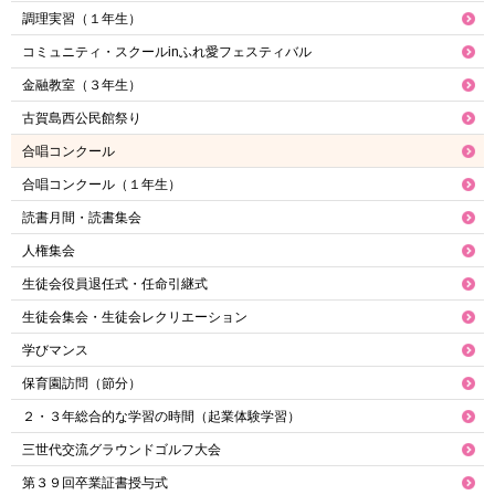
調理実習（１年生）
コミュニティ・スクールinふれ愛フェスティバル
金融教室（３年生）
古賀島西公民館祭り
合唱コンクール
合唱コンクール（１年生）
読書月間・読書集会
人権集会
生徒会役員退任式・任命引継式
生徒会集会・生徒会レクリエーション
学びマンス
保育園訪問（節分）
２・３年総合的な学習の時間（起業体験学習）
三世代交流グラウンドゴルフ大会
第３９回卒業証書授与式