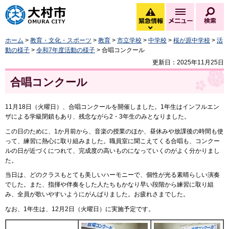
大村市
緊急情報
メニュー
検
緊急情報を開く
ホーム
>
教育・文化・スポーツ
>
教育
>
市立学校
>
中学校
>
桜が原中学校
>
活
動の様子
>
令和7年度活動の様子
> 合唱コンクール
更新日：2025年11月25日
合唱コンクール
11月18日（火曜日）、合唱コンクールを開催しました。1年生はインフルエン
ザによる学級閉鎖もあり、残念ながら2・3年生のみとなりました。
この日のために、1か月前から、音楽の授業のほか、昼休みや放課後の時間も使
って、練習に熱心に取り組みました。職員室に聞こえてくる合唱も、コンクー
ルの日が近づくにつれて、完成度の高いものになっていくのがよく分かりまし
た。
当日は、どのクラスもとても美しいハーモニーで、個性が光る素晴らしい演奏
でした。また、指揮や伴奏をした人たちもかなり早い段階から練習に取り組
み、全員が歌いやすいようにがんばりました。お疲れさまでした。
なお、1年生は、12月2日（火曜日）に実施予定です。