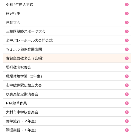
令和7年度入学式
歓迎行事
体育大会
三校区親睦スポーツ大会
全中バレーボール大会開会式
ちょボラ部保育園訪問
古賀島西敬老会（合唱）
堺町敬老祝賀会
職場体験学習（2年生）
市中総体駅伝競走大会
吹奏楽部定期演奏会
PTA除草作業
大村市中学校音楽会
修学旅行（２年生）
調理実習（１年生）