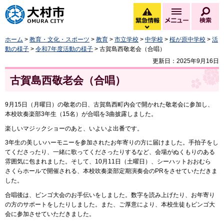
大村市
緊急情報
メニュー
検
緊急情報を開く
ホーム
>
教育・文化・スポーツ
>
教育
>
市立学校
>
中学校
>
桜が原中学校
>
活
動の様子
>
令和7年度活動の様子
> 古賀島西敬老会（合唱）
更新日：2025年9月16日
古賀島西敬老会（合唱）
9月15日（月曜日）の敬老の日、古賀島西町内会で開かれた敬老会に参加し、
本校吹奏楽部3年生（15名）が合唱を3曲披露しました。
楽しいマジックショーのあと、いよいよ出番です。
3年生の美しいハーモニーを参加されたお年寄りの方に届けました。手拍子をし
てくださったり、一緒に歌ってくださったりするなど、会場がぬくもりのある
雰囲気に包まれました。そして、10月11日（土曜日）、シーハットおおむら
さくらホールで開催される、本校吹奏楽部定期演奏会のPRをさせていただきま
した。
合唱後は、ビンゴ大会のお手伝いをしました。数字を読み上げたり、お年寄り
の方のサポートをしたりしました。また、ご厚意により、本校生徒もビンゴ大
会に参加させていただきました。