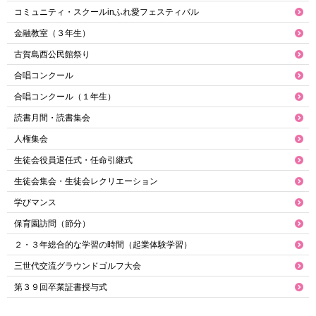
コミュニティ・スクールinふれ愛フェスティバル
金融教室（３年生）
古賀島西公民館祭り
合唱コンクール
合唱コンクール（１年生）
読書月間・読書集会
人権集会
生徒会役員退任式・任命引継式
生徒会集会・生徒会レクリエーション
学びマンス
保育園訪問（節分）
２・３年総合的な学習の時間（起業体験学習）
三世代交流グラウンドゴルフ大会
第３９回卒業証書授与式